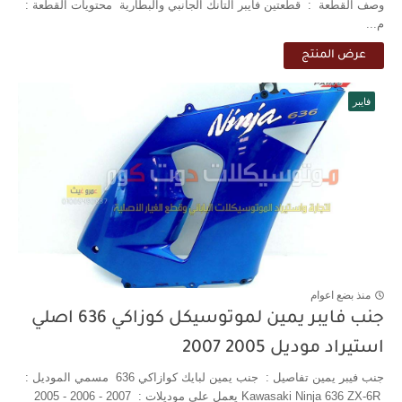
وصف القطعة : قطعتين فايبر التانك الجانبي والبطارية محتويات القطعة :
م...
عرض المنتج
فايبر
منذ بضع اعوام
جنب فايبر يمين لموتوسيكل كوزاكي 636 اصلي
استيراد موديل 2005 2007
جنب فيبر يمين تفاصيل : جنب يمين لبايك كوازاكي 636 مسمي الموديل :
Kawasaki Ninja 636 ZX-6R يعمل علي موديلات : 2007 - 2006 - 2005