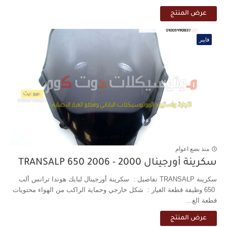
عرض المنتج
فايبر
منذ بضع اعوام
سكرينة أورجينال 2000 - 2006 TRANSALP 650
سكرينة TRANSALP تفاصيل : سكرينة أورجينال لبايك هوندا ترانس ألب
650 وظيفة قطعة الغيار : شكل خارجي وحماية الراكب من الهواء محتويات
قطعة الغ...
عرض المنتج