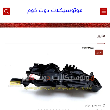
موتوسيكلات دوت كوم
فايبر
فايبر
منذ بضع اعوام