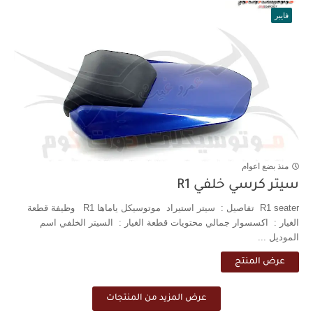
فايبر
منذ بضع اعوام
سيتر كرسي خلفي R1
R1 seater تفاصيل : سيتر استيراد موتوسيكل ياماها R1 وظيفة قطعة
الغيار : اكسسوار جمالي محتويات قطعة الغيار : السيتر الخلفي اسم
الموديل ...
عرض المنتج
عرض المزيد من المنتجات