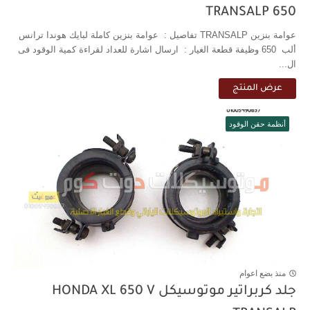
TRANSALP 650
عوامة بنزين TRANSALP تفاصيل : عوامة بنزين كاملة لبايك هوندا ترانس
ألب 650 وظيفة قطعة الغيار : ارسال اشارة للعداد لقراءة كمية الوقود فى
ال...
عرض المنتج
أنظمة حقن الوقود
منذ بضع اعوام
جلد كربراتير موتوسيكل HONDA XL 650 V