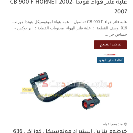
علبة فلتر هواء هوندا CB 900 F HORNET 2002-
2007
علبة فلتر هواء CB 900 F تفاصيل : عمة هواء لموتوسيكل هوندا هورنت
919 وصف القطعة : علبة فلتر الهواء محتويات القطعة : اير بوكس -
حساس حرا...
عرض المنتج
أنظمة حقن الوقود
منذ بضع اعوام
خرطوم بنزين استيراد موتوسيكل كوزاكي 636