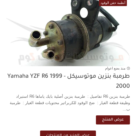
أنظمة حقن الوقود
منذ بضع اعوام
طرمبة بنزين موتوسيكل Yamaha YZF R6 1999 -
2000
طرمبة بنزين R6 تفاصيل : طرمبة بنزين أصلية بايك ياماها R6 استيراد
وظيفة قطعة الغيار : ضخ الوقود للكربراتير محتويات قطعة الغيار : طرمبة
ب...
عرض المنتج
عرض المزيد من المنتجات