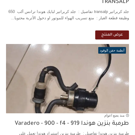
TRANSALP
جلد كربراتير transalp تفاصيل : جلد كربراتير لبايك هوندا ترانس ألب 650
وظيفة قطعة الغيار : منع تسريب الهواء للموتور او دخول الأتربة محتويا...
عرض المنتج
أنظمة حقن الوقود
منذ بضع اعوام
طرمبة بنزين هوندا 919 - Varadero - 900 - f4
طرمبة بنزين هوندا تفاصيل : طرمبة بنزين استيراد هوندا تعمل على