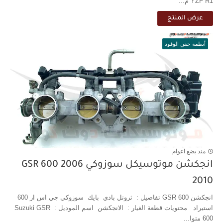
YZF R1 م...
عرض المنتج
أنظمة حقن الوقود
منذ بضع اعوام
انجكشن موتوسيكل سوزوكي GSR 600 2006
2010
انجكشن GSR 600 تفاصيل : ثروتل بادي بايك سوزوكي جي اس ار 600
استيراد محتويات قطعة الغيار : الانجكشن اسم الموديل : Suzuki GSR
600 متوا...