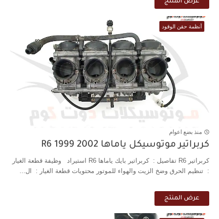
عرض المنتج
أنظمة حقن الوقود
منذ بضع اعوام
كربراتير موتوسيكل ياماها R6 1999 2002
كربراتير R6 تفاصيل : كربراتير بايك ياماها R6 استيراد وظيفة قطعة الغيار
: تنظيم الحرق وضخ الزيت والهواء للموتور محتويات قطعة الغيار : ال...
عرض المنتج