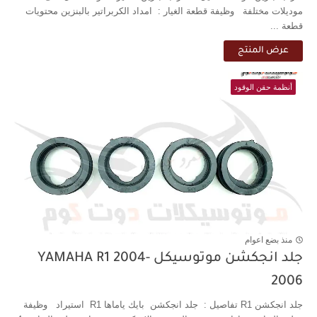
موديلات مختلفة وظيفة قطعة الغيار : امداد الكربراتير بالبنزين محتويات
قطعة ...
عرض المنتج
أنظمة حقن الوقود
منذ بضع اعوام
جلد انجكشن موتوسيكل YAMAHA R1 2004-
2006
جلد انجكشن R1 تفاصيل : جلد انجكشن بايك ياماها R1 استيراد وظيفة