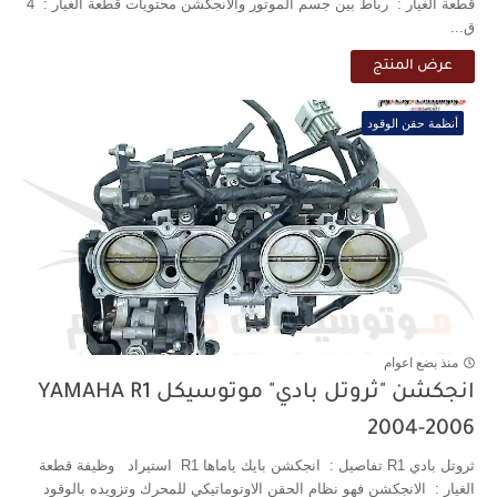
قطعة الغيار : رباط بين جسم الموتور والانجكشن محتويات قطعة الغيار : 4
ق...
عرض المنتج
أنظمة حقن الوقود
منذ بضع اعوام
انجكشن "ثروتل بادي" موتوسيكل YAMAHA R1
2004-2006
ثروتل بادي R1 تفاصيل : انجكشن بايك ياماها R1 استيراد وظيفة قطعة
الغيار : الانجكشن فهو نظام الحقن الاوتوماتيكي للمحرك وتزويده بالوقود